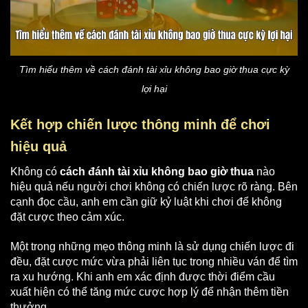
Tìm hiểu thêm về cách đánh tài xỉu không bao giờ thua cực kỳ
lợi hại
Kết hợp chiến lược thông minh để chơi
hiệu quả
Không có
cách đánh tài xỉu không bao giờ thua
nào
hiệu quả nếu người chơi không có chiến lược rõ ràng. Bên
cạnh đọc cầu, anh em cần giữ kỷ luật khi chơi để không
đặt cược theo cảm xúc.
Một trong những mẹo thông minh là sử dụng chiến lược đi
đều, đặt cược mức vừa phải liên tục trong nhiều ván để tìm
ra xu hướng. Khi anh em xác định được thời điểm cầu
xuất hiện có thể tăng mức cược hợp lý để nhận thêm tiền
thưởng.