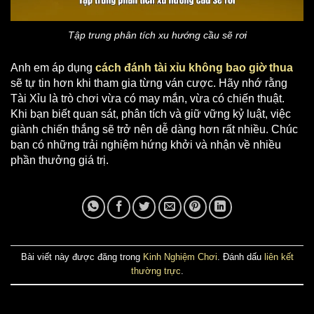
Tập trung phân tích xu hướng cầu sẽ rơi
Anh em áp dụng
cách đánh tài xỉu không bao giờ thua
sẽ tự tin hơn khi tham gia từng ván cược. Hãy nhớ rằng
Tài Xỉu là trò chơi vừa có may mắn, vừa có chiến thuật.
Khi bạn biết quan sát, phân tích và giữ vững kỷ luật, việc
giành chiến thắng sẽ trở nên dễ dàng hơn rất nhiều. Chúc
bạn có những trải nghiệm hứng khởi và nhận về nhiều
phần thưởng giá trị.
Bài viết này được đăng trong
Kinh Nghiệm Chơi
. Đánh dấu
liên kết
thường trực
.