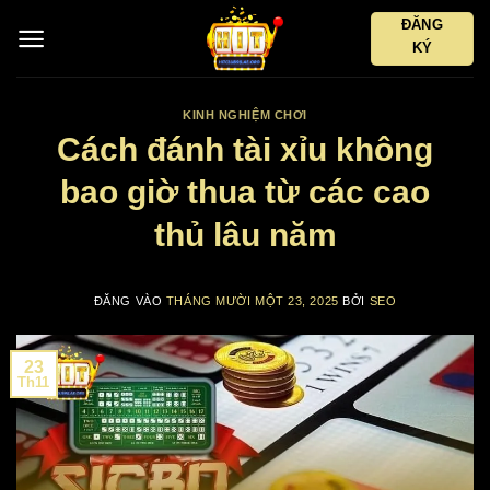
Bỏ
ĐĂNG
qua
KÝ
nội
dung
KINH NGHIỆM CHƠI
Cách đánh tài xỉu không
bao giờ thua từ các cao
thủ lâu năm
ĐĂNG VÀO
THÁNG MƯỜI MỘT 23, 2025
BỞI
SEO
23
Th11