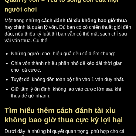
người chơi
Một trong những
cách đánh tài xỉu không bao giờ thua
hay chính là quản lý vốn. Dù bạn có có chiến thuật giỏi đến
đâu, nếu thiếu kỷ luật thì bạn vẫn có thể mất sạch chỉ sau
vài ván thua. Cụ thể:
Những người chơi hiệu quả đều có điểm chung:
Chia vốn thành nhiều phần nhỏ để kéo dài thời gian
chơi cá cược.
Tuyệt đối không dồn toàn bộ tiền vào 1 ván duy nhất.
Giữ tâm lý ổn định, không lao vào cược lớn sau khi
thua để gỡ nhanh.
Tìm hiểu thêm cách đánh tài xỉu
không bao giờ thua cực kỳ lợi hại
Dưới đây là những bí quyết quan trọng, phù hợp cho cả