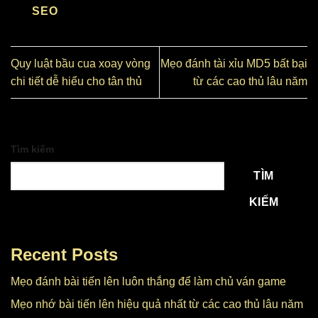
SEO
Quy luật bầu cua xoay vòng
Mẹo đánh tài xỉu MD5 bất bại
chi tiết dễ hiểu cho tân thủ
từ các cao thủ lâu năm
Tìm kiếm
TÌM
KIẾM
Recent Posts
Mẹo đánh bài tiến lên luôn thắng để làm chủ ván game
Mẹo nhớ bài tiến lên hiệu quả nhất từ các cao thủ lâu năm