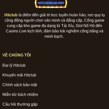
Hitclub
là điểm đến giải trí trực tuyến hoàn hảo, nơi quy tụ
cộng đồng người chơi văn minh và đẳng cấp. Cổng game
cung cấp kho game đa dạng từ Tài Xỉu, Slot Nổ Hũ đến
Casino Live kịch tính, đảm bảo trải nghiệm công bằng và
minh bạch.
VỀ CHÚNG TÔI
Đại lý Hitclub
Khuyến mãi Hitclub
Chính sách bảo mật
Miễn trừ trách nhiệm
Câu hỏi thường gặp