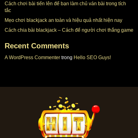
Cách chơi bài tiến lên để bạn làm chủ ván bài trong tích
tắc
Mẹo chơi blackjack an toàn và hiệu quả nhất hiện nay
Cách chia bài blackjack – Cách để người chơi thắng game
Recent Comments
A WordPress Commenter
trong
Hello SEO Guys!