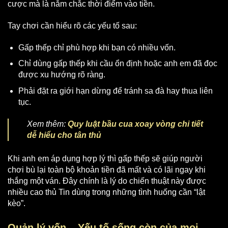
cược mà là nắm chắc thời điểm vào tiền.
Tay chơi cần hiểu rõ các yếu tố sau:
Gấp thếp chỉ phù hợp khi bạn có nhiều vốn.
Chỉ dùng gấp thếp khi cầu ổn định hoặc anh em đã đọc
được xu hướng rõ ràng.
Phải đặt ra giới hạn dừng để tránh sa đà hay thua liên
tục.
Xem thêm:
Quy luật bầu cua xoay vòng chi tiết
dễ hiểu cho tân thủ
Khi anh em áp dụng hợp lý thì gấp thếp sẽ giúp người
chơi bù lại toàn bộ khoản tiền đã mất và có lãi ngay khi
thắng một ván. Đây chính là lý do chiến thuật này được
nhiều cao thủ Tin dùng trong những tình huống cần “lật
kèo”.
Quản lý vốn – Yếu tố sống còn của mọi