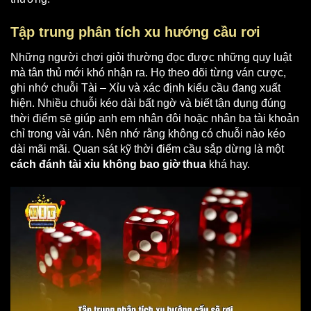
Tập trung phân tích xu hướng cầu rơi
Những người chơi giỏi thường đọc được những quy luật
mà tân thủ mới khó nhận ra. Họ theo dõi từng ván cược,
ghi nhớ chuỗi Tài – Xỉu và xác định kiểu cầu đang xuất
hiện. Nhiều chuỗi kéo dài bất ngờ và biết tận dụng đúng
thời điểm sẽ giúp anh em nhân đôi hoặc nhân ba tài khoản
chỉ trong vài ván. Nên nhớ rằng không có chuỗi nào kéo
dài mãi mãi. Quan sát kỹ thời điểm cầu sắp dừng là một
cách đánh tài xỉu không bao giờ thua
khá hay.