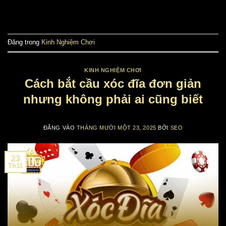
TIẾP TỤC ĐỌC
→
Đăng trong
Kinh Nghiệm Chơi
KINH NGHIỆM CHƠI
Cách bắt cầu xóc đĩa đơn giản
nhưng không phải ai cũng biết
ĐĂNG VÀO
THÁNG MƯỜI MỘT 23, 2025
BỞI
SEO
23
Th11