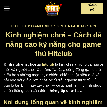
Bỏ
ĐĂNG
qua
KÝ
nội
dung
LƯU TRỮ DANH MỤC:
KINH NGHIỆM CHƠI
Kinh nghiệm chơi – Cách để
nâng cao kỹ năng cho game
thủ Hitclub
Kinh nghiệm chơi
tại
hitclub
là kim chỉ nam cho cả người
mới và người chơi lâu năm. Tại đây, cộng đồng game thủ
hiểu hơn những mẹo thực chiến, chiến thuật hiệu quả và
bài học đắt giá được chắt lọc từ trải nghiệm thực tế. Dù
bạn là tân binh hay tay chơi kỳ cựu, hành trình chinh phục
chiến thắng luôn cần đến
những tip chơi
hay.
Nội dung tổng quan về kinh nghiệm